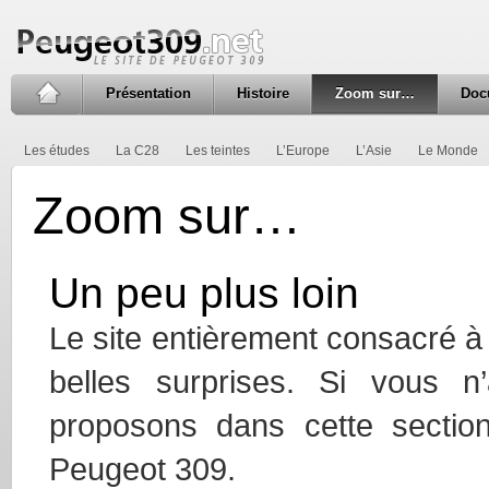
Présentation
Histoire
Zoom sur…
Doc
Les études
La C28
Les teintes
L’Europe
L’Asie
Le Monde
Zoom sur…
Un peu plus loin
Le site entièrement consacré 
belles surprises. Si vous 
proposons dans cette sectio
Peugeot 309.