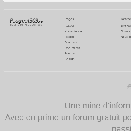
Pages
Reston
Accueil
Site R
Présentation
Notre a
Histoire
Nous co
Zoom sur…
Documents
Forums
Le club
Une mine d'infor
Avec en prime un forum gratuit pou
passi